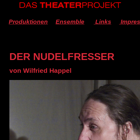
Produktionen
Ensemble
Links
Impre
DER NUDELFRESSER
von Wilfried Happel